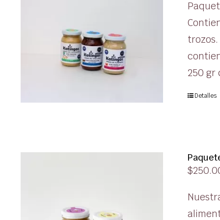
Paquet
Contie
trozos.
contien
250 gr
Detalles
Paquete
$
250.0
Nuestr
alimen