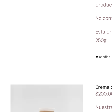
produc
No cont
Esta pr
250g.
Añadir al 
Crema d
$
200.0
Nuestr