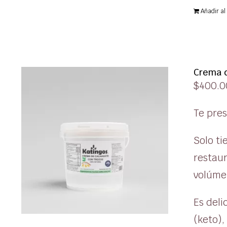
Añadir al 
Crema d
$
400.0
Te pre
Solo ti
restaur
volúme
Es del
(keto),