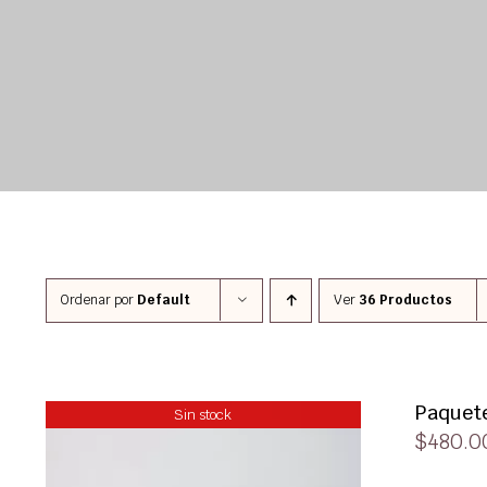
Ordenar por
Default
Ver
36 Productos
Paquete
Sin stock
$
480.0