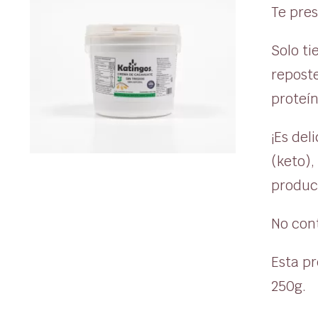
Te pre
Solo ti
repost
proteín
¡Es del
(keto),
produc
No cont
Esta pr
250g.