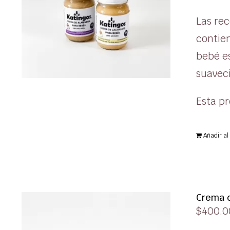
Las rec
contien
bebé es
suaveci
Esta pr
Añadir al 
Crema d
$
400.0