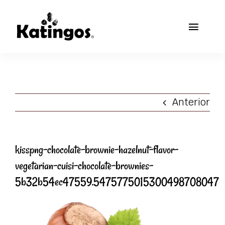
Skip
to
Toggl
content
Naviga
Inicio
Tienda Online
Anterior
Nosotros
Preguntas frecuentes
kisspng-chocolate-brownie-hazelnut-flavor-
vegetarian-cuisi-chocolate-brownies-
Contacto
5b32b54ec47559.5475775015300498708047
Carrito