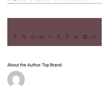
Mi Cuenta
eeeee
Share This Story, Choose Your Platform!
Facebook
X
Reddit
LinkedIn
WhatsApp
Tumblr
Pinterest
Vk
Xing
Email
About the Author:
Top Brand