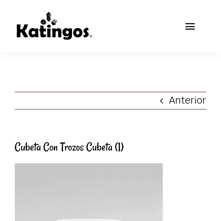
Skip
to
Toggl
content
Naviga
Inicio
Tienda Online
Anterior
Nosotros
Preguntas frecuentes
Cubeta Con Trozos Cubeta (1)
Contacto
Carrito