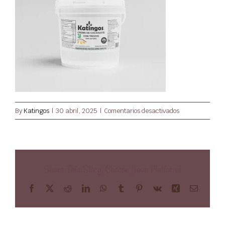
Mi Cuenta
en
By
Katingos
|
30 abril, 2025
|
Comentarios desactivados
Cubeta
Con
Trozos
Cubeta
Share This Story, Choose Your Platform!
(1)
Facebook
X
Reddit
LinkedIn
WhatsApp
Tumblr
Pinterest
Vk
Xing
Email