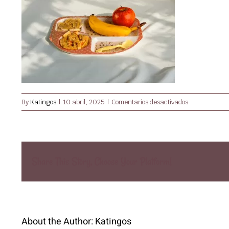
en
By
Katingos
|
10 abril, 2025
|
Comentarios desactivados
Almendra
Baby
250
g
Share This Story, Choose Your Platform!
About the Author:
Katingos