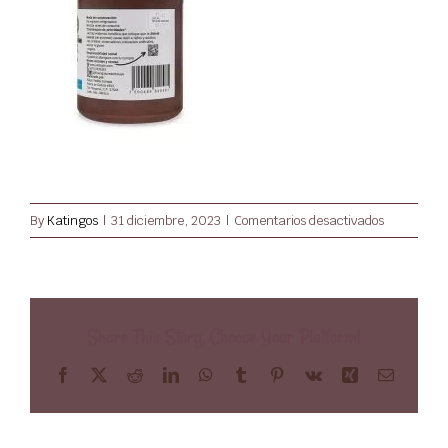
Mi Cuenta
en
By
Katingos
|
31 diciembre, 2023
|
Comentarios desactivados
_CLB8012
Share This Story, Choose Your Platform!
Facebook
X
Reddit
LinkedIn
WhatsApp
Tumblr
Pinterest
Vk
Xing
Email