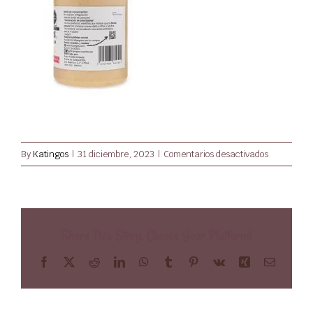
Mi Cuenta
en
By
Katingos
|
31 diciembre, 2023
|
Comentarios desactivados
_CLB8002
Share This Story, Choose Your Platform!
Facebook
X
Reddit
LinkedIn
WhatsApp
Tumblr
Pinterest
Vk
Xing
Email