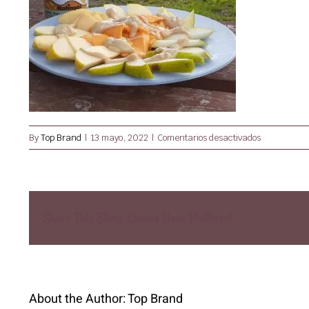
en
By
Top Brand
|
13 mayo, 2022
|
Comentarios desactivados
cacahuate
Share This Story, Choose Your Platform!
About the Author:
Top Brand