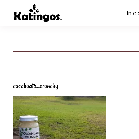
Skip
Inici
to
content
cacahuate_crunchy