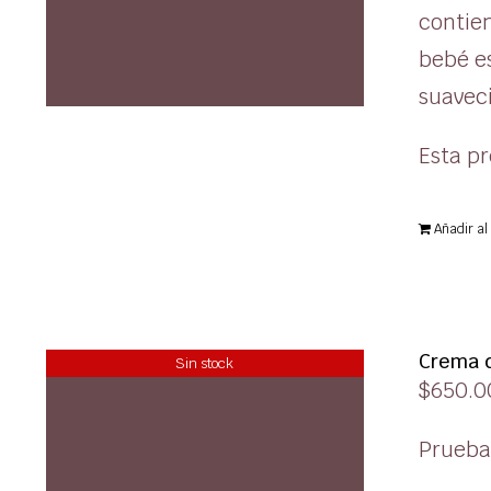
contien
bebé es
suaveci
Esta pr
Añadir al 
Crema d
Sin stock
$
650.0
Prueba