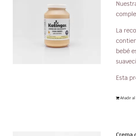
Nuestr
comple
La reco
contien
bebé es
suaveci
Esta pr
Añadir al 
Crema d