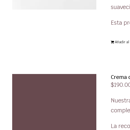
suaveci
Esta pr
Añadir al 
Crema d
$
190.0
Nuestr
comple
La reco