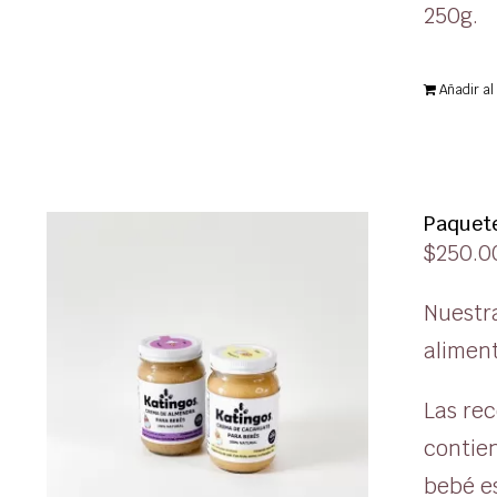
250g.
Añadir al 
Paquete
$
250.0
Nuestr
alimen
Las rec
contien
bebé es