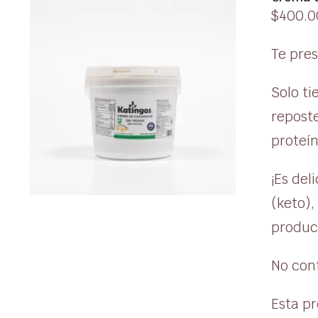
$
400.0
Te pre
Solo ti
repost
proteín
¡Es del
(keto),
produc
No cont
Esta pr