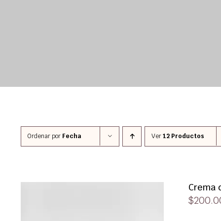
Ordenar por
Fecha
Ver
12 Productos
Crema d
$
200.0